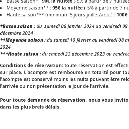
Basse saison* :
90€ la nuitée
(-5% à partir de 7 nuitée
Moyenne saison** :
95€ la nuitée
(-5% à partir de 7 n
Haute saison*** (minimum 5 jours juillet/aout) :
100€ 
*Basse saison
:
du samedi 06 janvier 2024 au vendredi 09 
décembre 2024
**Moyenne saison
: du samedi 10 février au vendredi 08 
2024
***Haute saison
: du samedi 23 décembre 2023 au vendredi
Conditions de réservation
: toute réservation est effec
sur place. L’acompte est remboursé en totalité pour tout
l’acompte est conservé moins les nuits pouvant être rel
l’arrivée ou non présentation le jour de l’arrivée.
Pour toute demande de réservation, nous vous inviton
dans les plus brefs délais.